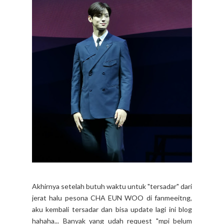
Akhirnya setelah butuh waktu untuk "tersadar" dari
jerat halu pesona CHA EUN WOO di fanmeeitng,
aku kembali tersadar dan bisa update lagi ini blog
hahaha... Banyak yang udah request "mpi belum