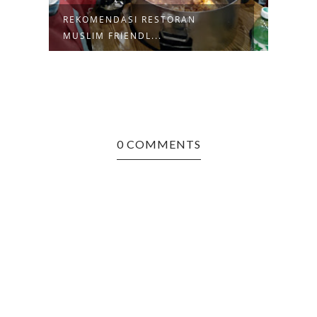
REKOMENDASI RESTORAN
5 HO
MUSLIM FRIENDL...
PEMA
0 COMMENTS