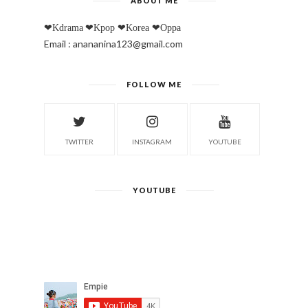
ABOUT ME
❤Kdrama
❤Kpop
❤Korea
❤Oppa
Email : anananina123@gmail.com
FOLLOW ME
TWITTER
INSTAGRAM
YOUTUBE
YOUTUBE