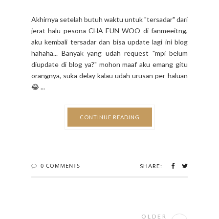
Akhirnya setelah butuh waktu untuk "tersadar" dari
jerat halu pesona CHA EUN WOO di fanmeeitng,
aku kembali tersadar dan bisa update lagi ini blog
hahaha... Banyak yang udah request "mpi belum
diupdate di blog ya?" mohon maaf aku emang gitu
orangnya, suka delay kalau udah urusan per-haluan
😂 ...
CONTINUE READING
0 COMMENTS
SHARE:
OLDER