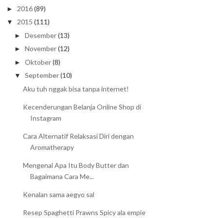
2016
(89)
►
2015
(111)
▼
Desember
(13)
►
November
(12)
►
Oktober
(8)
►
September
(10)
▼
Aku tuh nggak bisa tanpa internet!
Kecenderungan Belanja Online Shop di
Instagram
Cara Alternatif Relaksasi Diri dengan
Aromatherapy
Mengenal Apa Itu Body Butter dan
Bagaimana Cara Me...
Kenalan sama aegyo sal
Resep Spaghetti Prawns Spicy ala empie