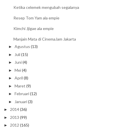
Ketika celemek mengubah segalanya
Resep Tom Yam ala empie
Kimchi Jjigae ala empie
Manjain Mata di CinemaJam Jakarta
Agustus
(13)
►
Juli
(15)
►
Juni
(4)
►
Mei
(4)
►
April
(8)
►
Maret
(9)
►
Februari
(12)
►
Januari
(3)
►
2014
(36)
►
2013
(99)
►
2012
(165)
►