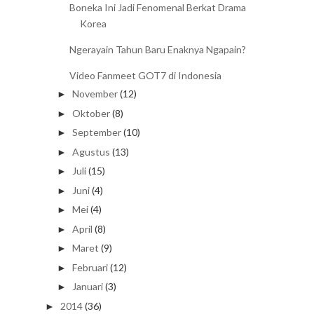
Boneka Ini Jadi Fenomenal Berkat Drama
Korea
Ngerayain Tahun Baru Enaknya Ngapain?
Video Fanmeet GOT7 di Indonesia
November
(12)
►
Oktober
(8)
►
September
(10)
►
Agustus
(13)
►
Juli
(15)
►
Juni
(4)
►
Mei
(4)
►
April
(8)
►
Maret
(9)
►
Februari
(12)
►
Januari
(3)
►
2014
(36)
►