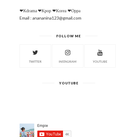
❤Kdrama
❤Kpop
❤Korea
❤Oppa
Email : anananina123@gmail.com
FOLLOW ME
TWITTER
INSTAGRAM
YOUTUBE
YOUTUBE