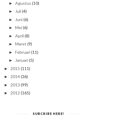
Agustus
(10)
►
Juli
(4)
►
Juni
(6)
►
Mei
(6)
►
April
(8)
►
Maret
(9)
►
Februari
(11)
►
Januari
(5)
►
2015
(111)
►
2014
(36)
►
2013
(99)
►
2012
(165)
►
SUBCRIBE HERE!