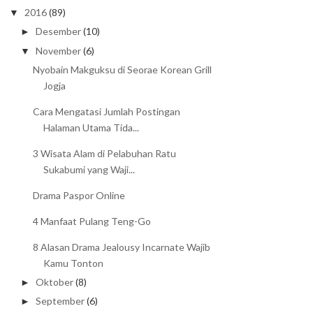
2016
(89)
▼
Desember
(10)
►
November
(6)
▼
Nyobain Makguksu di Seorae Korean Grill
Jogja
Cara Mengatasi Jumlah Postingan
Halaman Utama Tida...
3 Wisata Alam di Pelabuhan Ratu
Sukabumi yang Waji...
Drama Paspor Online
4 Manfaat Pulang Teng-Go
8 Alasan Drama Jealousy Incarnate Wajib
Kamu Tonton
Oktober
(8)
►
September
(6)
►