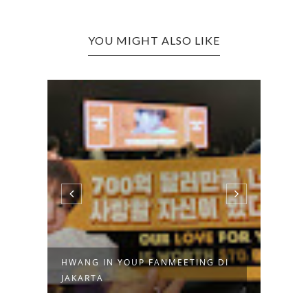
YOU MIGHT ALSO LIKE
HWANG IN YOUP FANMEETING DI
FAN 
JAKARTA
MARH