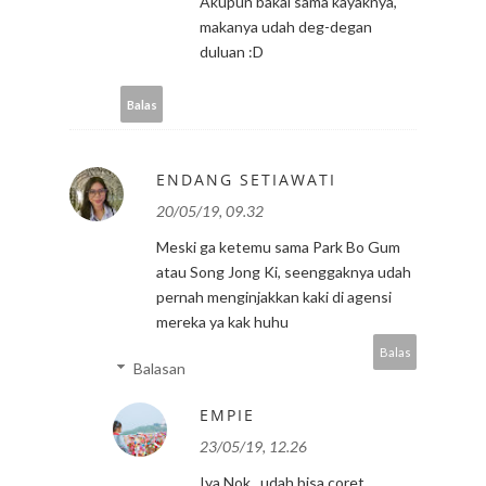
Akupun bakal sama kayaknya,
makanya udah deg-degan
duluan :D
Balas
ENDANG SETIAWATI
20/05/19, 09.32
Meski ga ketemu sama Park Bo Gum
atau Song Jong Ki, seenggaknya udah
pernah menginjakkan kaki di agensi
mereka ya kak huhu
Balas
Balasan
EMPIE
23/05/19, 12.26
Iya Nok.. udah bisa coret