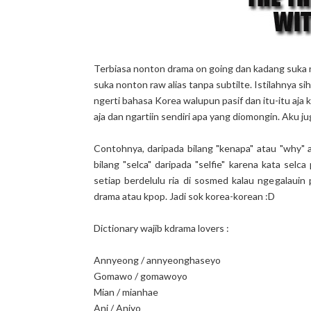
Terbiasa nonton drama on going dan kadang suka 
suka nonton raw alias tanpa subtilte. Istilahnya sih 
ngerti bahasa Korea walupun pasif dan itu-itu aja
aja dan ngartiin sendiri apa yang diomongin. Aku j
Contohnya, daripada bilang "kenapa" atau "why" a
bilang "selca" daripada "selfie" karena kata selc
setiap berdelulu ria di sosmed kalau ngegalaui
drama atau kpop. Jadi sok korea-korean :D
Dictionary wajib kdrama lovers :
Annyeong / annyeonghaseyo
Gomawo / gomawoyo
Mian / mianhae
Ani / Aniyo