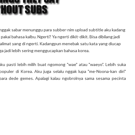
nggak sabar menunggu para subber-nim upload subtitle aku kadang
pakai bahasa kalbu. Ngerti? Ya ngerti dikit-dikit. Bisa dibilang jadi
 kalimat yang di ngerti. Kadangpun menebak satu kata yang diucap
uga jadi lebih sering menggucapkan bahasa korea.
ku pasti lebih milih buat ngomong "wae" atau "waeyo". Lebih suka
a populer di Korea. Aku juga selalu nggak lupa "me-Noona-kan diri"
n para dede gemes. Apalagi kalau ngobrolnya sama sesama pecinta