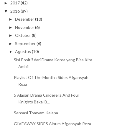
2017
(42)
►
2016
(89)
▼
Desember
(10)
►
November
(6)
►
Oktober
(8)
►
September
(6)
►
Agustus
(10)
▼
Sisi Positif dari Drama Korea yang Bisa Kita
Ambil
Playlist Of The Month : Sides Afgansyah
Reza
5 Alasan Drama Cinderella And Four
Knights Bakal B...
Sensasi Tomyam Kelapa
GIVEAWAY SIDES Album Afgansyah Reza