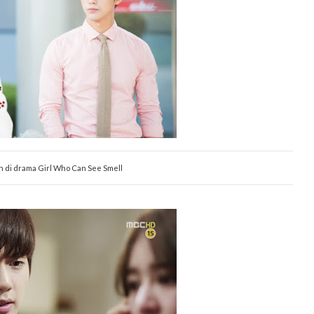
 di drama Girl Who Can See Smell