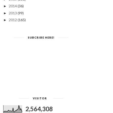
2014
(36)
►
2013
(99)
►
2012
(165)
►
SUBCRIBE HERE!
VISITOR
2,564,308