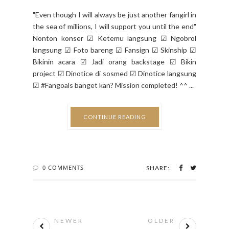
"Even though I will always be just another fangirl in
the sea of millions, I will support you until the end"
Nonton konser ☑ Ketemu langsung ☑ Ngobrol
langsung ☑ Foto bareng ☑ Fansign ☑ Skinship ☑
Bikinin acara ☑ Jadi orang backstage ☑ Bikin
project ☑ Dinotice di sosmed ☑ Dinotice langsung
☑ #Fangoals banget kan? Mission completed! ^^ ...
CONTINUE READING
0 COMMENTS
SHARE:
NEWER
OLDER