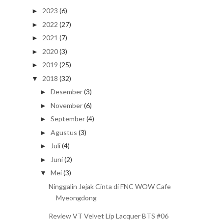
2023
(6)
►
2022
(27)
►
2021
(7)
►
2020
(3)
►
2019
(25)
►
2018
(32)
▼
Desember
(3)
►
November
(6)
►
September
(4)
►
Agustus
(3)
►
Juli
(4)
►
Juni
(2)
►
Mei
(3)
▼
Ninggalin Jejak Cinta di FNC WOW Cafe
Myeongdong
Review VT Velvet Lip Lacquer BTS #06