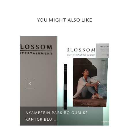
YOU MIGHT ALSO LIKE
BLUSUKAN DI PASAR
TIPS
NAMDAEMUN: NYOBAI...
MODE