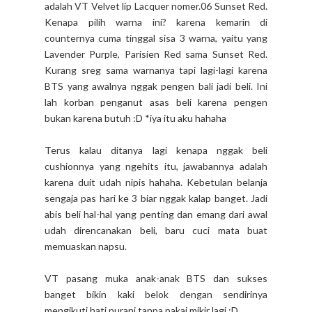
adalah VT Velvet lip Lacquer nomer.06 Sunset Red.
Kenapa pilih warna ini? karena kemarin di
counternya cuma tinggal sisa 3 warna, yaitu yang
Lavender Purple, Parisien Red sama Sunset Red.
Kurang sreg sama warnanya tapi lagi-lagi karena
BTS yang awalnya nggak pengen bali jadi beli. Ini
lah korban penganut asas beli karena pengen
bukan karena butuh :D *iya itu aku hahaha
Terus kalau ditanya lagi kenapa nggak beli
cushionnya yang ngehits itu, jawabannya adalah
karena duit udah nipis hahaha. Kebetulan belanja
sengaja pas hari ke 3 biar nggak kalap banget. Jadi
abis beli hal-hal yang penting dan emang dari awal
udah direncanakan beli, baru cuci mata buat
memuaskan napsu.
VT pasang muka anak-anak BTS dan sukses
banget bikin kaki belok dengan sendirinya
mengikuti hati nurani tanpa pakai mikir lagi :D