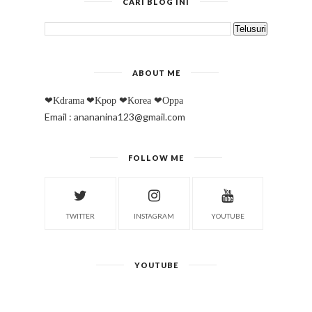
CARI BLOG INI
ABOUT ME
❤Kdrama
❤Kpop
❤Korea
❤Oppa
Email : anananina123@gmail.com
FOLLOW ME
TWITTER
INSTAGRAM
YOUTUBE
YOUTUBE