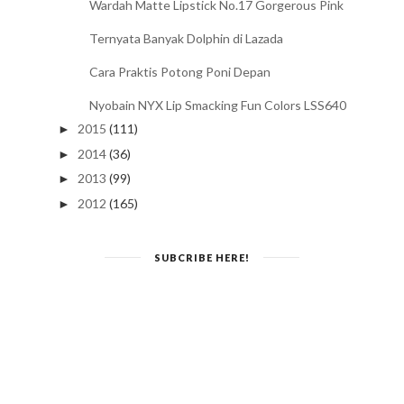
Wardah Matte Lipstick No.17 Gorgerous Pink
Ternyata Banyak Dolphin di Lazada
Cara Praktis Potong Poni Depan
Nyobain NYX Lip Smacking Fun Colors LSS640
2015
(111)
►
2014
(36)
►
2013
(99)
►
2012
(165)
►
SUBCRIBE HERE!