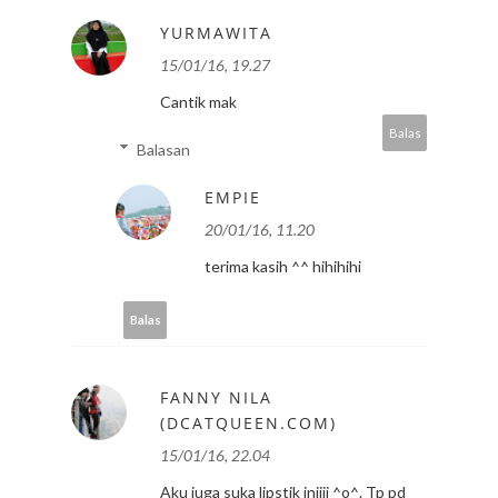
YURMAWITA
15/01/16, 19.27
Cantik mak
Balas
Balasan
EMPIE
20/01/16, 11.20
terima kasih ^^ hihihihi
Balas
FANNY NILA
(DCATQUEEN.COM)
15/01/16, 22.04
Aku juga suka lipstik iniiii ^o^. Tp pd