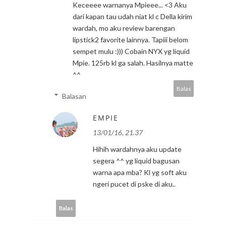
Keceeee warnanya Mpieee... <3 Aku
dari kapan tau udah niat kl c Della kirim
wardah, mo aku review barengan
lipstick2 favorite lainnya. Tapiii belom
sempet mulu :))) Cobain NYX yg liquid
Mpie. 125rb kl ga salah. Hasilnya matte
^^
Balas
Balasan
EMPIE
13/01/16, 21.37
Hihih wardahnya aku update
segera ^^ yg liquid bagusan
warna apa mba? Kl yg soft aku
ngeri pucet di pske di aku..
Balas