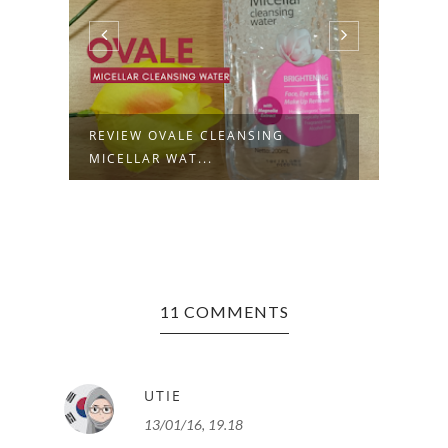
A
REVIEW OVALE CLEANSING
REVI
MICELLAR WAT...
MIST 
11 COMMENTS
UTIE
13/01/16, 19.18