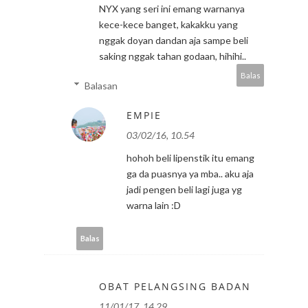
NYX yang seri ini emang warnanya
kece-kece banget, kakakku yang
nggak doyan dandan aja sampe beli
saking nggak tahan godaan, hihihi..
Balas
Balasan
EMPIE
03/02/16, 10.54
hohoh beli lipenstik itu emang
ga da puasnya ya mba.. aku aja
jadi pengen beli lagi juga yg
warna lain :D
Balas
OBAT PELANGSING BADAN
11/01/17, 14.29