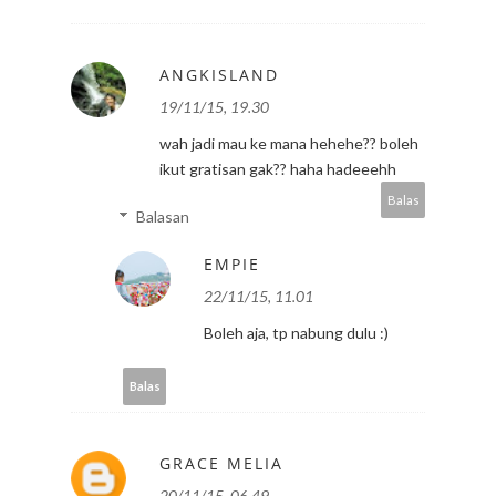
ANGKISLAND
19/11/15, 19.30
wah jadi mau ke mana hehehe?? boleh
ikut gratisan gak?? haha hadeeehh
Balas
Balasan
EMPIE
22/11/15, 11.01
Boleh aja, tp nabung dulu :)
Balas
GRACE MELIA
20/11/15, 06.49