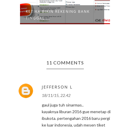
KETIKA BIKIN REKENING BANK
SIMO
TINGGAL ...
BAYAR
11 COMMENTS
JEFFERSON L
18/11/15, 22.42
gaul juga tuh sinarmas..
kayaknya liburan 2016 gue menetap di
ibukota. pertengahan 2016 baru pergi
ke luar indonesia, udah mesen tiket