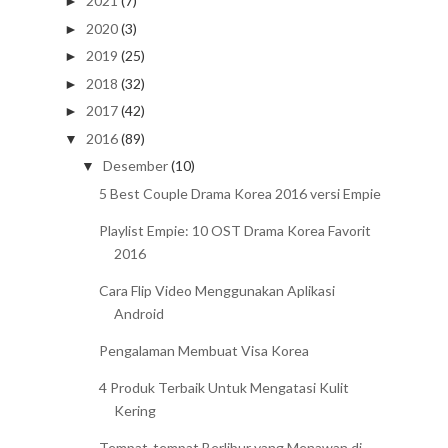
2021
(7)
►
2020
(3)
►
2019
(25)
►
2018
(32)
►
2017
(42)
►
2016
(89)
▼
Desember
(10)
▼
5 Best Couple Drama Korea 2016 versi Empie
Playlist Empie: 10 OST Drama Korea Favorit
2016
Cara Flip Video Menggunakan Aplikasi
Android
Pengalaman Membuat Visa Korea
4 Produk Terbaik Untuk Mengatasi Kulit
Kering
Tempat-tempat Berlibur yang Menawan di