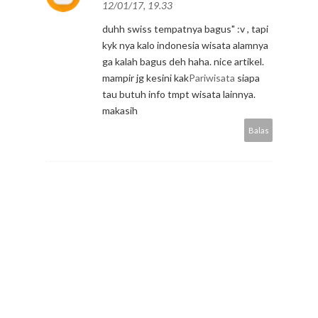
12/01/17, 19.33
duhh swiss tempatnya bagus" :v , tapi
kyk nya kalo indonesia wisata alamnya
ga kalah bagus deh haha. nice artikel.
mampir jg kesini kak
Pariwisata
siapa
tau butuh info tmpt wisata lainnya.
makasih
Balas