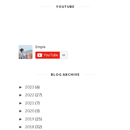
YOUTUBE
BLOG ARCHIVE
2023
(6)
►
2022
(27)
►
2021
(7)
►
2020
(3)
►
2019
(25)
►
2018
(32)
►