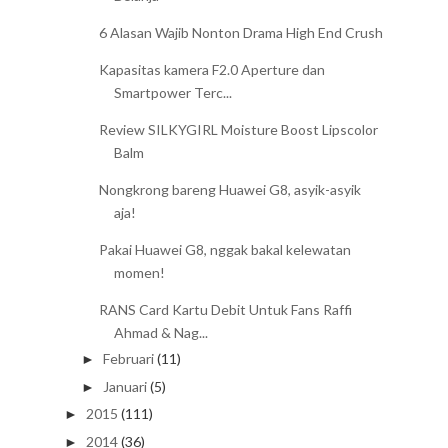
6 Alasan Wajib Nonton Drama High End Crush
Kapasitas kamera F2.0 Aperture dan
Smartpower Terc...
Review SILKYGIRL Moisture Boost Lipscolor
Balm
Nongkrong bareng Huawei G8, asyik-asyik
aja!​
Pakai Huawei G8, nggak bakal kelewatan
momen!​
RANS Card Kartu Debit Untuk Fans Raffi
Ahmad & Nag...
Februari
(11)
►
Januari
(5)
►
2015
(111)
►
2014
(36)
►