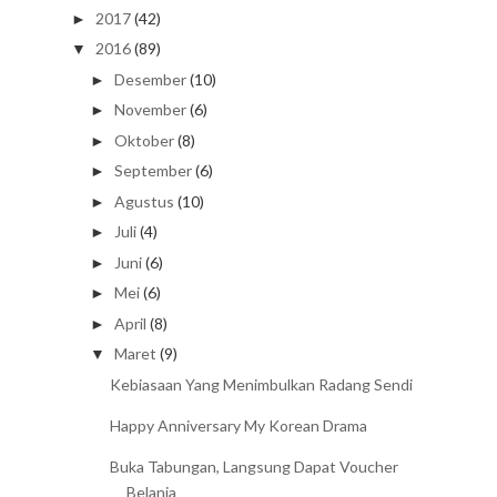
2017
(42)
►
2016
(89)
▼
Desember
(10)
►
November
(6)
►
Oktober
(8)
►
September
(6)
►
Agustus
(10)
►
Juli
(4)
►
Juni
(6)
►
Mei
(6)
►
April
(8)
►
Maret
(9)
▼
Kebiasaan Yang Menimbulkan Radang Sendi
Happy Anniversary My Korean Drama
Buka Tabungan, Langsung Dapat Voucher
Belanja