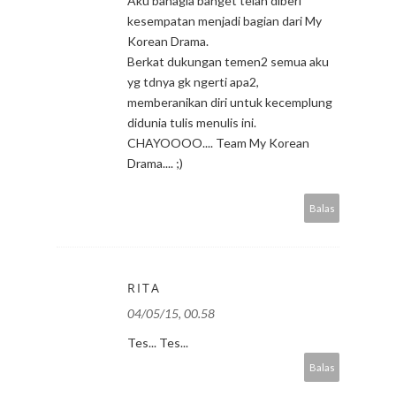
Aku bahagia banget telah diberi
kesempatan menjadi bagian dari My
Korean Drama.
Berkat dukungan temen2 semua aku
yg tdnya gk ngerti apa2,
memberanikan diri untuk kecemplung
didunia tulis menulis ini.
CHAYOOOO.... Team My Korean
Drama.... ;)
Balas
RITA
04/05/15, 00.58
Tes... Tes...
Balas