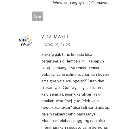
Wow..senangnya... :') Gomawo..
Balas
VITA MASLI
10/05/15, 21.25
Saya jg gak tahu kenapa bisa
terjerumus di 'lembah' ini :)) apapun
tetap semangat ya teman-teman.
Sebagai yang paling tua, jangan bosen
ama gue yg suka 'ngejar2' iuran dan
tulisan yak! Gue 'agak' galak karena
kalo semua pegang karakter 'gak-
enakan-ntar-imej-gue-jelek-kalo-
negur-orang-lain' bisa jadi nanti ada api
dalam sekam(tsahh bahasanya.
Mudah-mudahan langgeng dan bisa
menghasilkan sesuatu yang berguna.