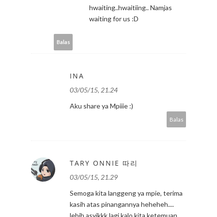
hwaiting..hwaitiing.. Namjas
waiting for us :D
Balas
INA
03/05/15, 21.24
Aku share ya Mpiiie :)
Balas
TARY ONNIE 따리
03/05/15, 21.29
Semoga kita langgeng ya mpie, terima
kasih atas pinangannya heheheh....
lebih asyikkk lagi kalo kita ketemuan