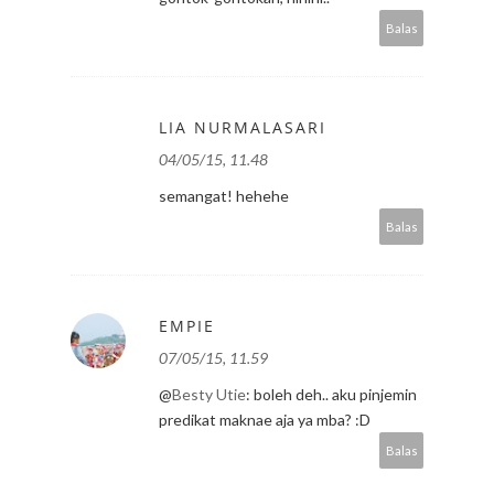
Balas
LIA NURMALASARI
04/05/15, 11.48
semangat! hehehe
Balas
EMPIE
07/05/15, 11.59
@
Besty Utie
: boleh deh.. aku pinjemin
predikat maknae aja ya mba? :D
Balas