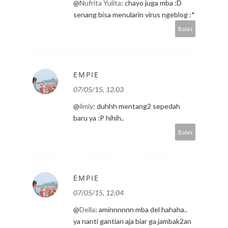
@
Nufrita Yulita
: chayo juga mba :D
senang bisa menularin virus ngeblog :*
Balas
EMPIE
07/05/15, 12.03
@
ilmiy
: duhhh mentang2 sepedah
baru ya :P hihih..
Balas
EMPIE
07/05/15, 12.04
@
Della
: aminnnnnn mba del hahaha..
ya nanti gantian aja biar ga jambak2an