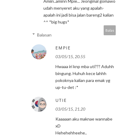
Amiin..aminn Mpie... Jeongmal gomawo
udah menyeret aku yang apalah-
apalah ini jadi bisa jalan bareng2 kalian
^^ *big hugs*
Balas
Balasan
EMPIE
03/05/15, 20.55
Hwaaa iri knp mba uti??? Aduhh
bingung. Huhuh kece lahhh
pokoknya kalian para emak yg
up-tu-det :*
UTIE
03/05/15, 21.20
Kaaaaan aku maknae wannabe
xD
Hehehehheehe..