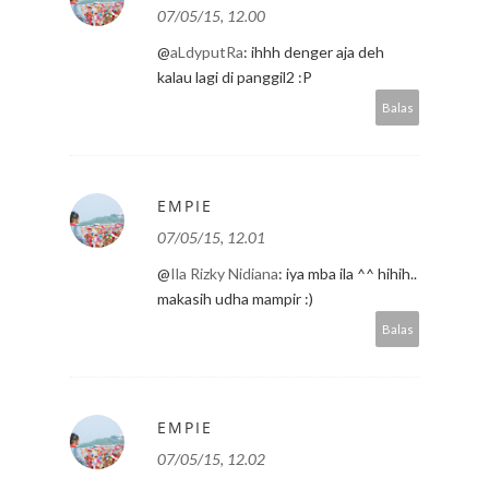
07/05/15, 12.00
@
aLdyputRa
: ihhh denger aja deh
kalau lagi di panggil2 :P
Balas
EMPIE
07/05/15, 12.01
@
Ila Rizky Nidiana
: iya mba ila ^^ hihih..
makasih udha mampir :)
Balas
EMPIE
07/05/15, 12.02