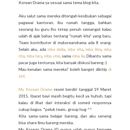
Korean Drama ya sesuai sama tema blog kita.
Aku salut sama mereka ditengah kesibukan sebagai
pagawai kantoran, ibu rumah tangga, bahkan
seorang bu guru lho tetep penuh semangat kalau
udah di ajak bahas tentang "rumah kita" yang baru.
Team kontributor di mykoreandrama ada 8 orang.
Selain aku, ada
mba della
,
mba vita
,
mba ilmy
,
mba
rita
,
mba tary
,
mba utie
, sama
mba lia
. Dibantu sama
pacar juga tentunya, kita banyak diskusi bareng :)
Mau kenalan sama mereka? boleh banget diintip
di
sini.
My Korean Drama
resmi berdiri tanggal 19 Maret
2015. Ibarat bayi masih begitu kecil ya huhuh, tapi
kalau di lihat dari interaksi di somed responnya
cukup bagus. *peluk team.. group hug ^^
Kita sama-sama belajar bareng, dan aku seneng
bisa share ilmu bareng mereka.
My Korean Drama ID punya udah punya fanpage