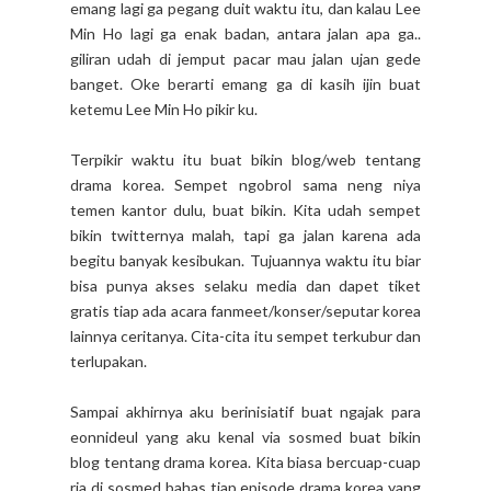
emang lagi ga pegang duit waktu itu, dan kalau Lee
Min Ho lagi ga enak badan, antara jalan apa ga..
giliran udah di jemput pacar mau jalan ujan gede
banget. Oke berarti emang ga di kasih ijin buat
ketemu Lee Min Ho pikir ku.
Terpikir waktu itu buat bikin blog/web tentang
drama korea. Sempet ngobrol sama neng niya
temen kantor dulu, buat bikin. Kita udah sempet
bikin twitternya malah, tapi ga jalan karena ada
begitu banyak kesibukan. Tujuannya waktu itu biar
bisa punya akses selaku media dan dapet tiket
gratis tiap ada acara fanmeet/konser/seputar korea
lainnya ceritanya. Cita-cita itu sempet terkubur dan
terlupakan.
Sampai akhirnya aku berinisiatif buat ngajak para
eonnideul yang aku kenal via sosmed buat bikin
blog tentang drama korea. Kita biasa bercuap-cuap
ria di sosmed bahas tiap episode drama korea yang