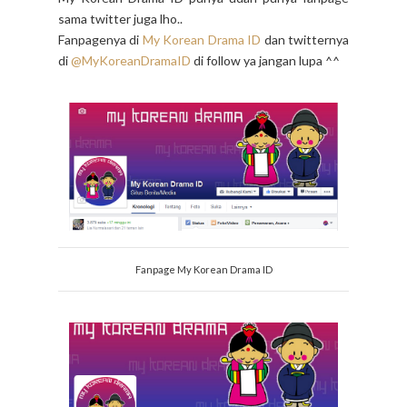
sama twitter juga lho..
Fanpagenya di
My Korean Drama ID
dan twitternya
di
@MyKoreanDramaID
di follow ya jangan lupa ^^
Fanpage My Korean Drama ID