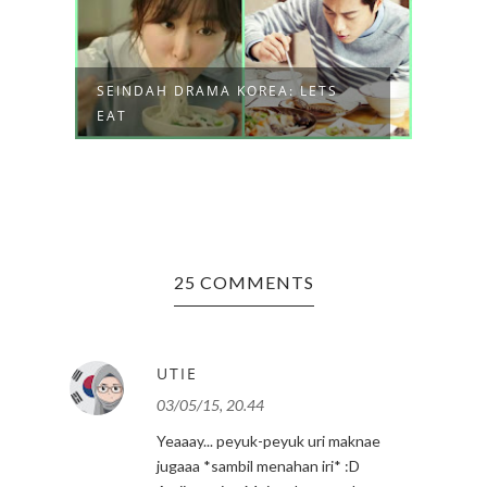
SEINDAH DRAMA KOREA: LETS
PENG
EAT
GUEST
25 COMMENTS
UTIE
03/05/15, 20.44
Yeaaay... peyuk-peyuk uri maknae
jugaaa *sambil menahan iri* :D