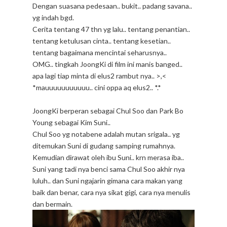
Dengan suasana pedesaan.. bukit.. padang savana..
yg indah bgd.
Cerita tentang 47 thn yg lalu.. tentang penantian..
tentang ketulusan cinta.. tentang kesetian..
tentang bagaimana mencintai seharusnya..
OMG.. tingkah JoongKi di film ini manis banged..
apa lagi tiap minta di elus2 rambut nya.. >,<
*mauuuuuuuuuuu.. cini oppa aq elus2.. *.*
JoongKi berperan sebagai Chul Soo dan Park Bo
Young sebagai Kim Suni..
Chul Soo yg notabene adalah mutan srigala.. yg
ditemukan Suni di gudang samping rumahnya.
Kemudian dirawat oleh ibu Suni.. krn merasa iba..
Suni yang tadi nya benci sama Chul Soo akhir nya
luluh.. dan Suni ngajarin gimana cara makan yang
baik dan benar, cara nya sikat gigi, cara nya menulis
dan bermain.