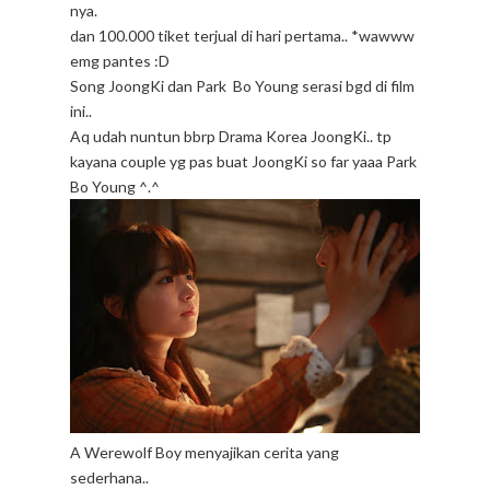
nya.
dan 100.000 tiket terjual di hari pertama.. *wawww
emg pantes :D
Song JoongKi dan Park Bo Young serasi bgd di film
ini..
Aq udah nuntun bbrp Drama Korea JoongKi.. tp
kayana couple yg pas buat JoongKi so far yaaa Park
Bo Young ^.^
A Werewolf Boy menyajikan cerita yang
sederhana..