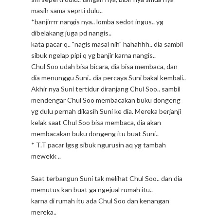
masih sama seprti dulu..
*banjirrrr nangis nya.. lomba sedot ingus.. yg
dibelakang juga pd nangis..
kata pacar q.. "nagis masal nih" hahahhh.. dia sambil
sibuk ngelap pipi q yg banjir karna nangis..
Chul Soo udah bisa bicara, dia bisa membaca, dan
dia menunggu Suni.. dia percaya Suni bakal kembali..
Akhir nya Suni tertidur diranjang Chul Soo.. sambil
mendengar Chul Soo membacakan buku dongeng
yg dulu pernah dikasih Suni ke dia. Mereka berjanji
kelak saat Chul Soo bisa membaca, dia akan
membacakan buku dongeng itu buat Suni..
* T.T pacar lgsg sibuk ngurusin aq yg tambah
mewekk ..
Saat terbangun Suni tak melihat Chul Soo.. dan dia
memutus kan buat ga ngejual rumah itu..
karna di rumah itu ada Chul Soo dan kenangan
mereka..