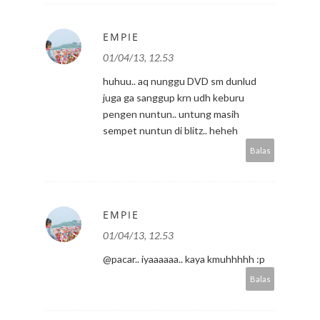
EMPIE
01/04/13, 12.53
huhuu.. aq nunggu DVD sm dunlud
juga ga sanggup krn udh keburu
pengen nuntun.. untung masih
sempet nuntun di blitz.. heheh
Balas
EMPIE
01/04/13, 12.53
@pacar.. iyaaaaaa.. kaya kmuhhhhh :p
Balas