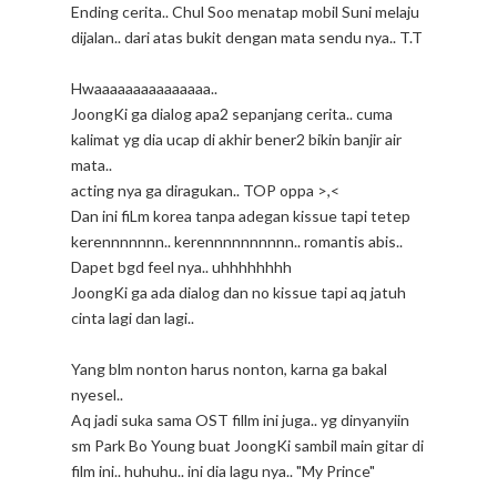
Ending cerita.. Chul Soo menatap mobil Suni melaju
dijalan.. dari atas bukit dengan mata sendu nya.. T.T
Hwaaaaaaaaaaaaaaa..
JoongKi ga dialog apa2 sepanjang cerita.. cuma
kalimat yg dia ucap di akhir bener2 bikin banjir air
mata..
acting nya ga diragukan.. TOP oppa >,<
Dan ini fiLm korea tanpa adegan kissue tapi tetep
kerennnnnnn.. kerennnnnnnnnn.. romantis abis..
Dapet bgd feel nya.. uhhhhhhhh
JoongKi ga ada dialog dan no kissue tapi aq jatuh
cinta lagi dan lagi..
Yang blm nonton harus nonton, karna ga bakal
nyesel..
Aq jadi suka sama OST fillm ini juga.. yg dinyanyiin
sm Park Bo Young buat JoongKi sambil main gitar di
film ini.. huhuhu.. ini dia lagu nya.. "My Prince"