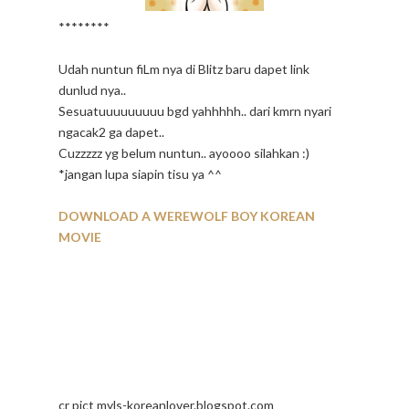
********
Udah nuntun fiLm nya di Blitz baru dapet link
dunlud nya..
Sesuatuuuuuuuuu bgd yahhhhh.. dari kmrn nyari
ngacak2 ga dapet..
Cuzzzzz yg belum nuntun.. ayoooo silahkan :)
*jangan lupa siapin tisu ya ^^
DOWNLOAD A WEREWOLF BOY KOREAN
MOVIE
cr pict myls-koreanlover.blogspot.com