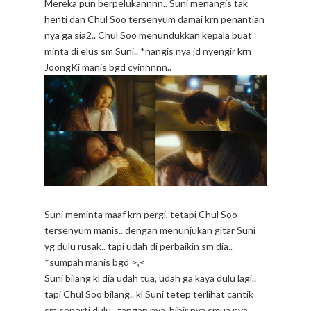
Mereka pun berpelukannnn.. Suni menangis tak
henti dan Chul Soo tersenyum damai krn penantian
nya ga sia2.. Chul Soo menundukkan kepala buat
minta di elus sm Suni.. *nangis nya jd nyengir krn
JoongKi manis bgd cyinnnnn..
Suni meminta maaf krn pergi, tetapi Chul Soo
tersenyum manis.. dengan menunjukan gitar Suni
yg dulu rusak.. tapi udah di perbaikin sm dia..
*sumpah manis bgd >,<
Suni bilang kl dia udah tua, udah ga kaya dulu lagi..
tapi Chul Soo bilang.. kl Suni tetep terlihat cantik
sm seperti dulu.. tangan nya, bibir nya smua nya