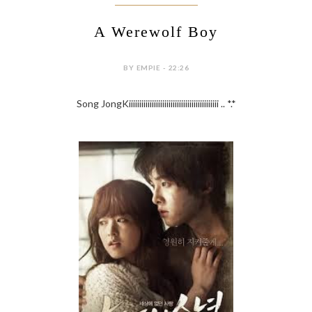
A Werewolf Boy
BY EMPIE - 22:26
Song JongKiiiiiiiiiiiiiiiiiiiiiiiiiiiiiiiiiiiiiiiiiii .. *.*