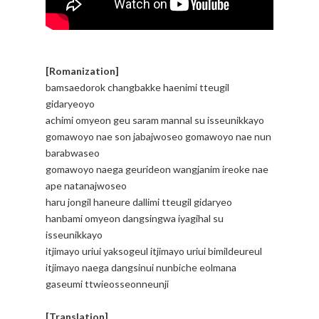
[Romanization]
bamsaedorok changbakke haenimi tteugil
gidaryeoyo
achimi omyeon geu saram mannal su isseunikkayo
gomawoyo nae son jabajwoseo gomawoyo nae nun
barabwaseo
gomawoyo naega geurideon wangjanim ireoke nae
ape natanajwoseo
haru jongil haneure dallimi tteugil gidaryeo
hanbami omyeon dangsingwa iyagihal su
isseunikkayo
itjimayo uriui yaksogeul itjimayo uriui bimildeureul
itjimayo naega dangsinui nunbiche eolmana
gaseumi ttwieosseonneunji
[Translation]