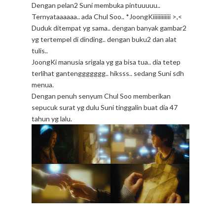
Dengan pelan2 Suni membuka pintuuuuu..
Ternyataaaaaa.. ada Chul Soo.. *JoongKiiiiiiiiiiii >,<
Duduk ditempat yg sama.. dengan banyak gambar2
yg tertempel di dinding.. dengan buku2 dan alat
tulis..
JoongKi manusia srigala yg ga bisa tua.. dia tetep
terlihat gantenggggggg.. hiksss.. sedang Suni sdh
menua.
Dengan penuh senyum Chul Soo memberikan
sepucuk surat yg dulu Suni tinggalin buat dia 47
tahun yg lalu.