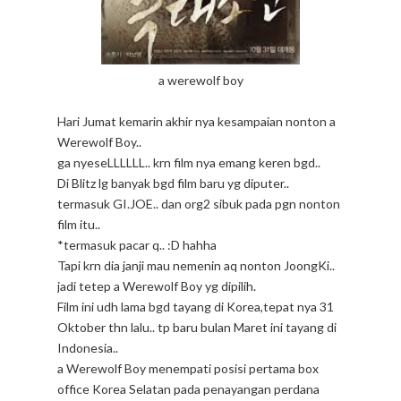
a werewolf boy
Hari Jumat kemarin akhir nya kesampaian nonton a
Werewolf Boy..
ga nyeseLLLLLL.. krn film nya emang keren bgd..
Di Blitz lg banyak bgd film baru yg diputer..
termasuk GI.JOE.. dan org2 sibuk pada pgn nonton
film itu..
*termasuk pacar q.. :D hahha
Tapi krn dia janji mau nemenin aq nonton JoongKi..
jadi tetep a Werewolf Boy yg dipilih.
Film ini udh lama bgd tayang di Korea,tepat nya 31
Oktober thn lalu.. tp baru bulan Maret ini tayang di
Indonesia..
a Werewolf Boy menempati posisi pertama box
office Korea Selatan pada penayangan perdana