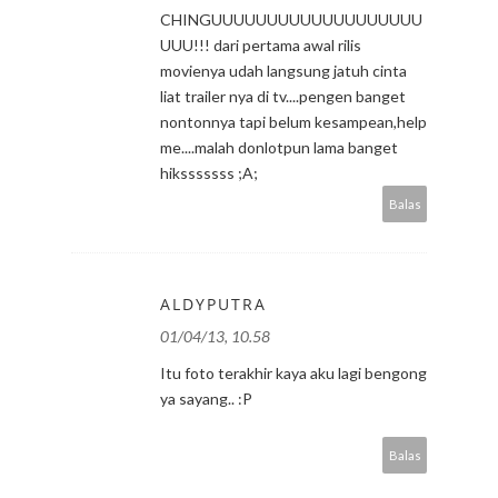
CHINGUUUUUUUUUUUUUUUUUUU
UUU!!! dari pertama awal rilis
movienya udah langsung jatuh cinta
liat trailer nya di tv....pengen banget
nontonnya tapi belum kesampean,help
me....malah donlotpun lama banget
hiksssssss ;A;
Balas
ALDYPUTRA
01/04/13, 10.58
Itu foto terakhir kaya aku lagi bengong
ya sayang.. :P
Balas