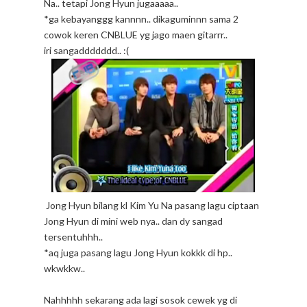
Na.. tetapi Jong Hyun jugaaaaa..
*ga kebayanggg kannnn.. dikaguminnn sama 2
cowok keren CNBLUE yg jago maen gitarrr..
iri sangaddddddd.. :(
Jong Hyun bilang kl Kim Yu Na pasang lagu ciptaan
Jong Hyun di mini web nya.. dan dy sangad
tersentuhhh..
*aq juga pasang lagu Jong Hyun kokkk di hp..
wkwkkw..
Nahhhhh sekarang ada lagi sosok cewek yg di