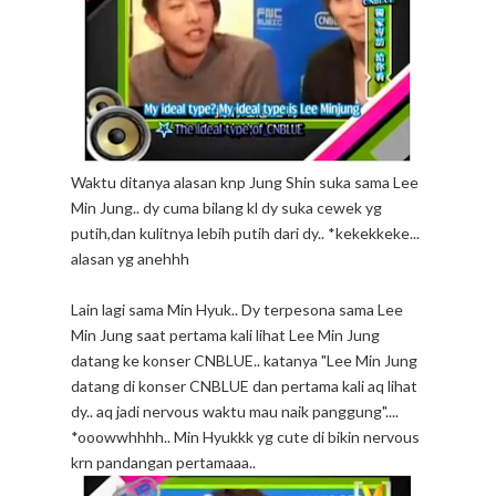
Waktu ditanya alasan knp Jung Shin suka sama Lee
Min Jung.. dy cuma bilang kl dy suka cewek yg
putih,dan kulitnya lebih putih dari dy.. *kekekkeke...
alasan yg anehhh
Lain lagi sama Min Hyuk.. Dy terpesona sama Lee
Min Jung saat pertama kali lihat Lee Min Jung
datang ke konser CNBLUE.. katanya "Lee Min Jung
datang di konser CNBLUE dan pertama kali aq lihat
dy.. aq jadi nervous waktu mau naik panggung"....
*ooowwhhhh.. Min Hyukkk yg cute di bikin nervous
krn pandangan pertamaaa..