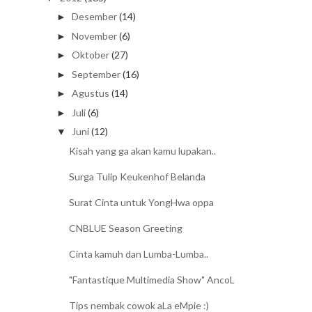
Desember
(14)
►
November
(6)
►
Oktober
(27)
►
September
(16)
►
Agustus
(14)
►
Juli
(6)
►
Juni
(12)
▼
Kisah yang ga akan kamu lupakan..
Surga Tulip Keukenhof Belanda
Surat Cinta untuk YongHwa oppa
CNBLUE Season Greeting
Cinta kamuh dan Lumba-Lumba..
"Fantastique Multimedia Show" AncoL
Tips nembak cowok aLa eMpie :)