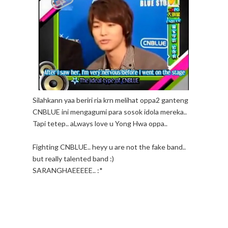
Silahkann yaa beriri ria krn melihat oppa2 ganteng
CNBLUE ini mengagumi para sosok idola mereka..
Tapi tetep.. aLways love u Yong Hwa oppa..
Fighting CNBLUE.. heyy u are not the fake band..
but really talented band :)
SARANGHAEEEEE.. :*