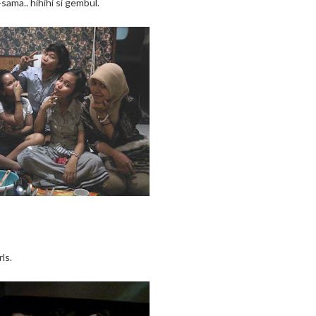
ama.. hihihi si gembul.
ls.