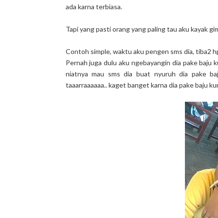
ada karna terbiasa.
Tapi yang pasti orang yang paling tau aku kayak g
Contoh simple, waktu aku pengen sms dia, tiba2 hp b
Pernah juga dulu aku ngebayangin dia pake baju ku
niatnya mau sms dia buat nyuruh dia pake baj
taaarraaaaaa.. kaget banget karna dia pake baju ku