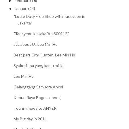
Februari
(16)
►
Januari
(24)
▼
"Lotte Duty Free Shop with Taecyeon in
Jakarta"
"Taecyeon ke JakaRta 300112"
aLL about U.. Lee Min Ho
Best part City Hunter.. Lee Min Ho
Syukuri apa yang kamu miliki
Lee Min Ho
Gelanggang Samudra Ancol
Kebun Raya Bogor.. done :)
Touring goes to ANYER
My Big day in 2011