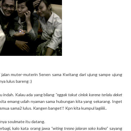
i jalan muter-muterin Senen sama Kwitang dari ujung sampe ujung
ya lulus bareng :)
tu indah. Kalau ada yang bilang
"nggak takut cinlok karena terlalu deket
 kita emang udah nyaman sama hubungan kita yang sekarang. Inget
a smua sama2 lulus. Kangen banget!! Kpn kita kumpul lagiiiii..
inya soulmate itu datang.
rbagi, kalo kata orang jawa
“witing tresno jalaran soko kulino”
sayang