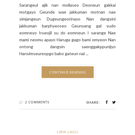
Sarangeul ajik nan mollaseo Deoneun gakkai
motgayo Geunde wae jakkuman motnan nae
simjangeun Dugeungeorinayo Nan dangsini
jakkuman barphyeoseo Geunyang gal sudo
eomneyo Irueojil su do eomneun I sarange Nae
mami neomu apayo Haruga gago bami omyeon Nan
ontong dangsin saenggakppunijyo
Hansimseureopgo babo gateun nal ...
CONTINUE READING
2 COMMENTS
SHARE:
LIRIK LAGU