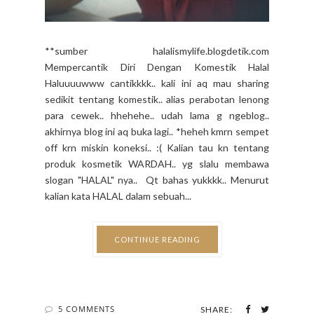
**sumber halalismylife.blogdetik.com
Mempercantik Diri Dengan Komestik Halal
Haluuuuwww cantikkkk.. kali ini aq mau sharing
sedikit tentang komestik.. alias perabotan lenong
para cewek.. hhehehe.. udah lama g ngeblog..
akhirnya blog ini aq buka lagi.. *heheh kmrn sempet
off krn miskin koneksi.. :( Kalian tau kn tentang
produk kosmetik WARDAH.. yg slalu membawa
slogan "HALAL" nya.. Qt bahas yukkkk.. Menurut
kalian kata HALAL dalam sebuah...
CONTINUE READING