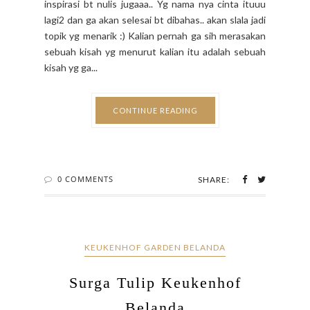
curhat tentang kisah yg ga bs dy lupain.. hmmm jadi
inspirasi bt nulis jugaaa.. Yg nama nya cinta ituuu
lagi2 dan ga akan selesai bt dibahas.. akan slala jadi
topik yg menarik :) Kalian pernah ga sih merasakan
sebuah kisah yg menurut kalian itu adalah sebuah
kisah yg ga...
CONTINUE READING
0 COMMENTS
SHARE:
KEUKENHOF GARDEN BELANDA
Surga Tulip Keukenhof