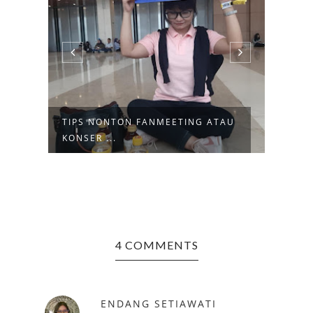
TIPS NONTON FANMEETING ATAU
TIPS
KONSER ...
UNTU
4 COMMENTS
ENDANG SETIAWATI