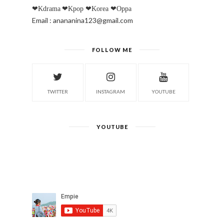
ABOUT ME
❤Kdrama
❤Kpop
❤Korea
❤Oppa
Email : anananina123@gmail.com
FOLLOW ME
TWITTER
INSTAGRAM
YOUTUBE
YOUTUBE