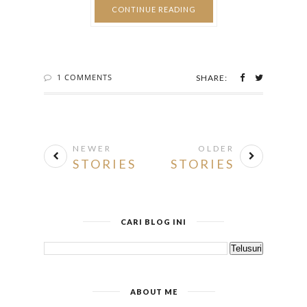
naik daun yaitu SONGKANG! Yang kemarin ngaku
ter-Songkang Songkang nggak boleh ketinggalan
cobain produk ini pokoknya :D ...
CONTINUE READING
1 COMMENTS
SHARE:
NEWER
OLDER
STORIES
STORIES
CARI BLOG INI