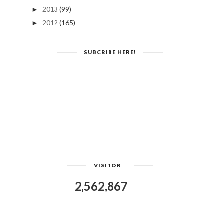
2017
(42)
►
2016
(89)
►
2015
(111)
►
2014
(36)
►
2013
(99)
►
2012
(165)
►
SUBCRIBE HERE!
VISITOR