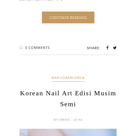
Pertama kali ke Korea nyobain musim dingin, kedua
kalinya nyobain pas musim semi dan langsung jatuh
cinta sama musim semi di Korea! Iya.. SEINDAH
ITU aslinya di sana. Kayak di drama2 pokoknya
bahkan lebih indah ❤️ ...
CONTINUE READING
0 COMMENTS
SHARE:
#AKUDANKOREA
Korean Nail Art Edisi Musim