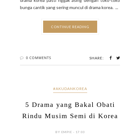
Musim semi paling cocok banget buat berburu
koleksi bunga di toko bunga, atau sekadar untuk
diberikan untuk orang tersayang. Buat pecinta
drama korea pasti nggak asing dengan toko-toko
bunga cantik yang sering muncul di drama korea. ...
CONTINUE READING
0 COMMENTS
SHARE:
#AKUDANKOREA
5 Drama yang Bakal Obati