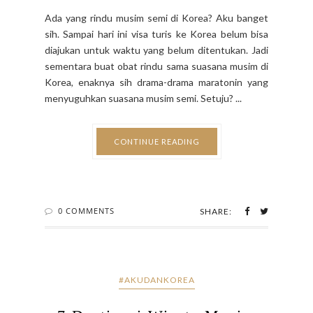
Rindu Musim Semi di Korea
BY EMPIE - 17:03
Ada yang rindu musim semi di Korea? Aku banget
sih. Sampai hari ini visa turis ke Korea belum bisa
diajukan untuk waktu yang belum ditentukan. Jadi
sementara buat obat rindu sama suasana musim di
Korea, enaknya sih drama-drama maratonin yang
menyuguhkan suasana musim semi. Setuju? ...
CONTINUE READING
0 COMMENTS
SHARE: