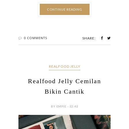
Walaupun perbatasan belum dibuka, tapi list
destinasi wisata boleh dong ya tetep disiapin dan
mari berandai-andai bisa menginjak kaki di Korea
dan ketemu sama musim semi di sana 😉 ...
CONTINUE READING
0 COMMENTS
SHARE:
REALFOOD JELLY
Realfood Jelly Cemilan
Bikin Cantik