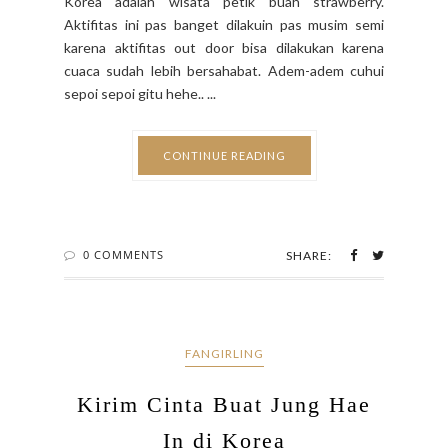
Korea adalah wisata petik buah strawberry.
Aktifitas ini pas banget dilakuin pas musim semi
karena aktifitas out door bisa dilakukan karena
cuaca sudah lebih bersahabat. Adem-adem cuhui
sepoi sepoi gitu hehe.. ...
CONTINUE READING
0 COMMENTS
SHARE:
FANGIRLING
Kirim Cinta Buat Jung Hae
In di Korea