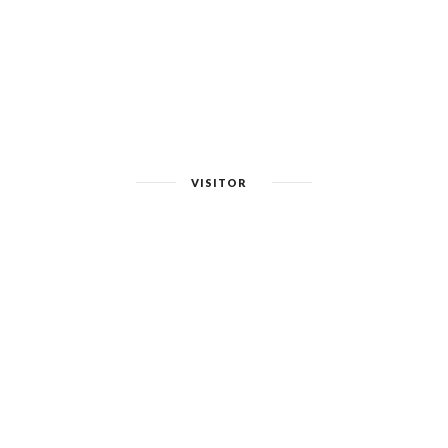
VISITOR
CREATED WITH
BY
THEMEXPOSE
.