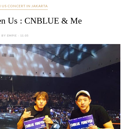
 US CONCERT IN JAKARTA
en Us : CNBLUE & Me
BY EMPIE - 11:05