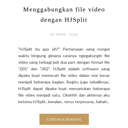
Menggabungkan file video
dengan HJSplit
BY EMPIE - 14:28
"HJSplit itu apa sih?" Pertanyaan yang nongol
waktu bingung gimana caranya ngegabungin file
video yang terbagi jadi dua part dengan format file
".001" dan ".002". HJSplit adalah software yang
dipake buat memecah file video dalam size besar
menjadi beberapa bagian. Begitu juga sebaliknya..
HJSplit dapat dipake buat menyatukan beberapa
file video menjadi satu. Okehhh dan akhirnya aku
ketemu HJSplit.. kenalan.. terus terpesona.. hahah...
CONTINUE READING