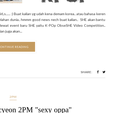
..... :) Buat kalian yg udah kena demam korea.. atau bahasa keren
elahan dunia.. hmmm good news nech buat kalian.. SHE akan bantu
. lewat event baru SHE yaitu K-POp ObseSHE Video Competition..
an juga akan...
ONTINUE READING
SHARE:
2PM
cyeon 2PM "sexy oppa"