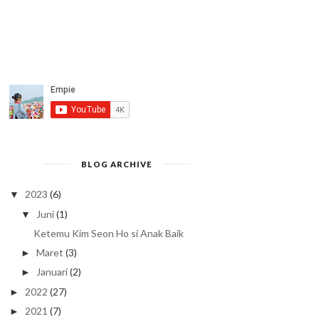
BLOG ARCHIVE
2023
(6)
▼
Juni
(1)
▼
Ketemu Kim Seon Ho si Anak Baik
Maret
(3)
►
Januari
(2)
►
2022
(27)
►
2021
(7)
►