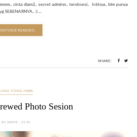
mm.. cinta diam2.. secret admirer.. terobsesi.. Intinya.. blm punya
g SEBENARNYA.. :) ...
ONTINUE READING
SHARE:
JUNG YONG HWA
rewed Photo Sesion
BY EMPIE - 21:45