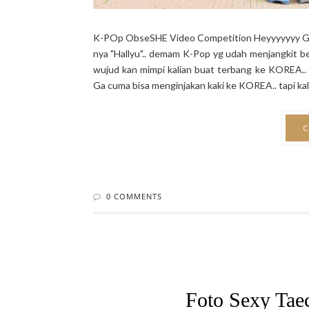
K-POp ObseSHE Video Competition Heyyyyyyy GirLs.
nya "Hallyu".. demam K-Pop yg udah menjangkit b
wujud kan mimpi kalian buat terbang ke KOREA.
Ga cuma bisa menginjakan kaki ke KOREA.. tapi kali
C
0 COMMENTS
Foto Sexy Tae