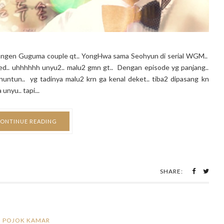
ngen Guguma couple qt.. YongHwa sama Seohyun di serial WGM..
d.. uhhhhhh unyu2.. malu2 gmn gt.. Dengan episode yg panjang..
ntun.. yg tadinya malu2 krn ga kenal deket.. tiba2 dipasang kn
unyu.. tapi...
ONTINUE READING
SHARE:
POJOK KAMAR